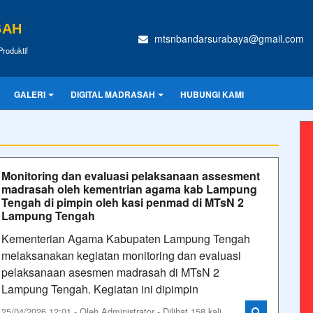
GAH
mtsnbandarsurabaya@gmail.com
Produktif
GALERI
DIGITAL MADRASAH
HUBUNGI KAMI
Monitoring dan evaluasi pelaksanaan assesment
madrasah oleh kementrian agama kab Lampung
Tengah di pimpin oleh kasi penmad di MTsN 2
Lampung Tengah
Kementerian Agama Kabupaten Lampung Tengah
melaksanakan kegiatan monitoring dan evaluasi
pelaksanaan asesmen madrasah di MTsN 2
Lampung Tengah. Kegiatan ini dipimpin
25/04/2026 12:01 - Oleh Administrator - Dilihat 158 kali