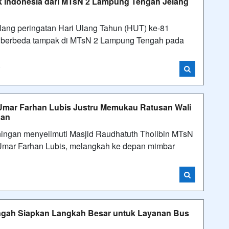
uk Indonesia dari MTsN 2 Lampung Tengah Jelang
ang peringatan Hari Ulang Tahun (HUT) ke-81
 berbeda tampak di MTsN 2 Lampung Tengah pada
i
Umar Farhan Lubis Justru Memukau Ratusan Wali
'an
ngan menyelimuti Masjid Raudhatuth Tholibin MTsN
Umar Farhan Lubis, melangkah ke depan mimbar
ngah Siapkan Langkah Besar untuk Layanan Bus