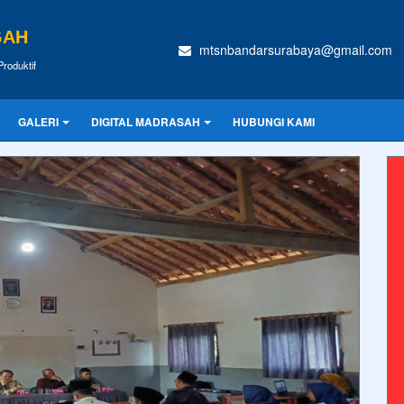
GAH
mtsnbandarsurabaya@gmail.com
Produktif
GALERI
DIGITAL MADRASAH
HUBUNGI KAMI