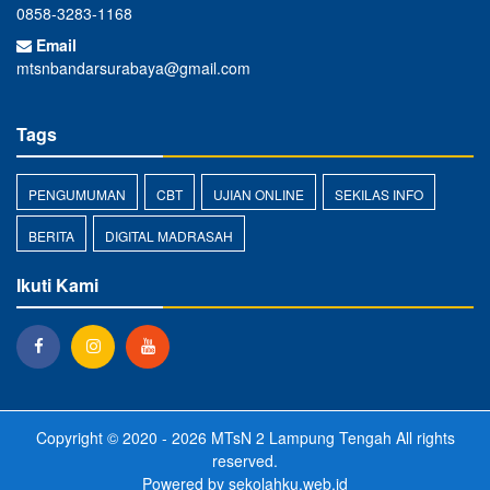
0858-3283-1168
Email
mtsnbandarsurabaya@gmail.com
Tags
PENGUMUMAN
CBT
UJIAN ONLINE
SEKILAS INFO
BERITA
DIGITAL MADRASAH
Ikuti Kami
Copyright © 2020 - 2026
MTsN 2 Lampung Tengah
All rights
reserved.
Powered by
sekolahku.web.id