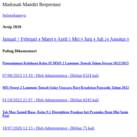
Madrasah Mandiri Berprestasi
Selengkapnya
Arsip 2026
Januari
Februari
Maret
April
Mei
Juni
Juli
Agustus
7
4
8
5
9
4
24
9
Paling Dikomentari
Pengumuman Kelulusan Kelas IX MTsN 2 Lampung Tengah Tahun Ajaran 2022/2023
07/06/2023 13:10 - Oleh Administrator - Dilihat 6324 kali
MTs Negeri 2 Lampung Tengah Gelar Upacara Hari Kesaktian Pancasila Tahun 2022
01/10/2022 21:07 - Oleh Administrator - Dilihat 6245 kali
Tak Mau Tampil Biasa, Kelas 9.1 Digembleng Pasukan Inti Pramuka Demi Misi Senin
Pagi
18/07/2026 12:15 - Oleh Administrator - Dilihat 75 kali