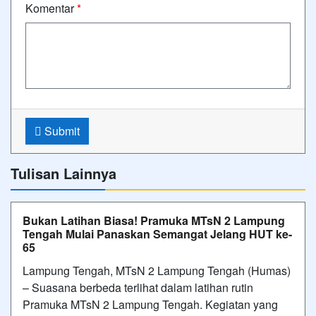
Komentar
*
Submit
Tulisan Lainnya
Bukan Latihan Biasa! Pramuka MTsN 2 Lampung
Tengah Mulai Panaskan Semangat Jelang HUT ke-
65
Lampung Tengah, MTsN 2 Lampung Tengah (Humas)
– Suasana berbeda terlihat dalam latihan rutin
Pramuka MTsN 2 Lampung Tengah. Kegiatan yang