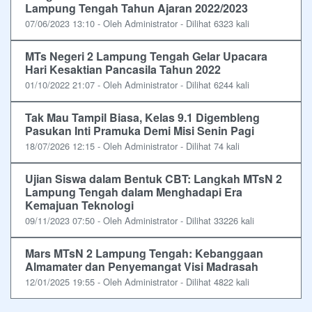
Lampung Tengah Tahun Ajaran 2022/2023
07/06/2023 13:10 - Oleh Administrator - Dilihat 6323 kali
MTs Negeri 2 Lampung Tengah Gelar Upacara
Hari Kesaktian Pancasila Tahun 2022
01/10/2022 21:07 - Oleh Administrator - Dilihat 6244 kali
Tak Mau Tampil Biasa, Kelas 9.1 Digembleng
Pasukan Inti Pramuka Demi Misi Senin Pagi
18/07/2026 12:15 - Oleh Administrator - Dilihat 74 kali
Ujian Siswa dalam Bentuk CBT: Langkah MTsN 2
Lampung Tengah dalam Menghadapi Era
Kemajuan Teknologi
09/11/2023 07:50 - Oleh Administrator - Dilihat 33226 kali
Mars MTsN 2 Lampung Tengah: Kebanggaan
Almamater dan Penyemangat Visi Madrasah
12/01/2025 19:55 - Oleh Administrator - Dilihat 4822 kali