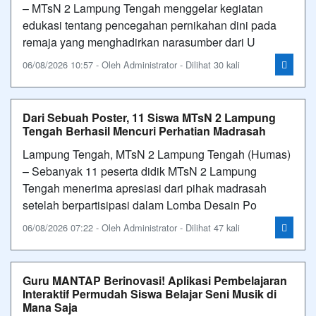
– MTsN 2 Lampung Tengah menggelar kegiatan
edukasi tentang pencegahan pernikahan dini pada
remaja yang menghadirkan narasumber dari U
06/08/2026 10:57 - Oleh Administrator - Dilihat 30 kali
Dari Sebuah Poster, 11 Siswa MTsN 2 Lampung
Tengah Berhasil Mencuri Perhatian Madrasah
Lampung Tengah, MTsN 2 Lampung Tengah (Humas)
– Sebanyak 11 peserta didik MTsN 2 Lampung
Tengah menerima apresiasi dari pihak madrasah
setelah berpartisipasi dalam Lomba Desain Po
06/08/2026 07:22 - Oleh Administrator - Dilihat 47 kali
Guru MANTAP Berinovasi! Aplikasi Pembelajaran
Interaktif Permudah Siswa Belajar Seni Musik di
Mana Saja