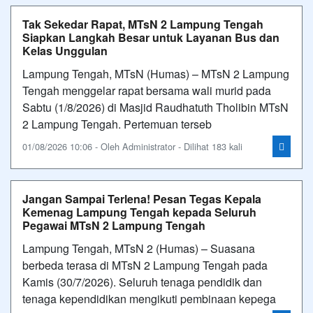
Tak Sekedar Rapat, MTsN 2 Lampung Tengah
Siapkan Langkah Besar untuk Layanan Bus dan
Kelas Unggulan
Lampung Tengah, MTsN (Humas) – MTsN 2 Lampung
Tengah menggelar rapat bersama wali murid pada
Sabtu (1/8/2026) di Masjid Raudhatuth Tholibin MTsN
2 Lampung Tengah. Pertemuan terseb
01/08/2026 10:06 - Oleh Administrator - Dilihat 183 kali
Jangan Sampai Terlena! Pesan Tegas Kepala
Kemenag Lampung Tengah kepada Seluruh
Pegawai MTsN 2 Lampung Tengah
Lampung Tengah, MTsN 2 (Humas) – Suasana
berbeda terasa di MTsN 2 Lampung Tengah pada
Kamis (30/7/2026). Seluruh tenaga pendidik dan
tenaga kependidikan mengikuti pembinaan kepega