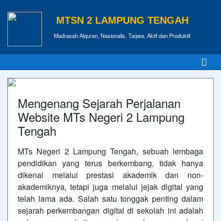
MTSN 2 LAMPUNG TENGAH
Madrasah Alquran, Nasionalis, Taqwa, Aktif dan Produktif
Mengenang Sejarah Perjalanan
Website MTs Negeri 2 Lampung
Tengah
MTs Negeri 2 Lampung Tengah, sebuah lembaga
pendidikan yang terus berkembang, tidak hanya
dikenal melalui prestasi akademik dan non-
akademiknya, tetapi juga melalui jejak digital yang
telah lama ada. Salah satu tonggak penting dalam
sejarah perkembangan digital di sekolah ini adalah