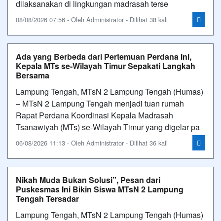
dilaksanakan di lingkungan madrasah terse
08/08/2026 07:56 - Oleh Administrator - Dilihat 38 kali
Ada yang Berbeda dari Pertemuan Perdana Ini,
Kepala MTs se-Wilayah Timur Sepakati Langkah
Bersama
Lampung Tengah, MTsN 2 Lampung Tengah (Humas)
– MTsN 2 Lampung Tengah menjadi tuan rumah
Rapat Perdana Koordinasi Kepala Madrasah
Tsanawiyah (MTs) se-Wilayah Timur yang digelar pa
06/08/2026 11:13 - Oleh Administrator - Dilihat 36 kali
Nikah Muda Bukan Solusi”, Pesan dari
Puskesmas Ini Bikin Siswa MTsN 2 Lampung
Tengah Tersadar
Lampung Tengah, MTsN 2 Lampung Tengah (Humas)