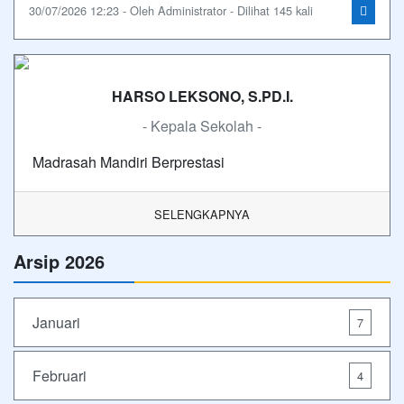
30/07/2026 12:23 - Oleh Administrator - Dilihat 145 kali
HARSO LEKSONO, S.PD.I.
- Kepala Sekolah -
Madrasah Mandiri Berprestasi
SELENGKAPNYA
Arsip 2026
Januari
7
Februari
4